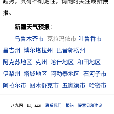
趋势，具有不确定性，请随时关注最新预
报。
新疆天气预报
：
乌鲁木齐市
克拉玛依市
吐鲁番市
昌吉州
博尔塔拉州
巴音郭楞州
阿克苏地区
克州
喀什地区
和田地区
伊犁州
塔城地区
阿勒泰地区
石河子市
阿拉尔市
图木舒克市
五家渠市
哈密市
八九网 bajiu.cn
联系我们 报错 提意见和建议