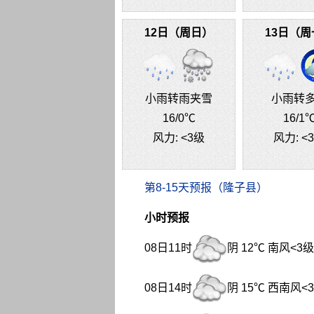
12日（周日）
13日（周
小雨转雨夹雪
小雨转
16
/0℃
16
/1
风力:
<3级
风力:
<
第8-15天预报（隆子县）
小时预报
08日11时
阴 12℃ 南风<3级
08日14时
阴 15℃ 西南风<