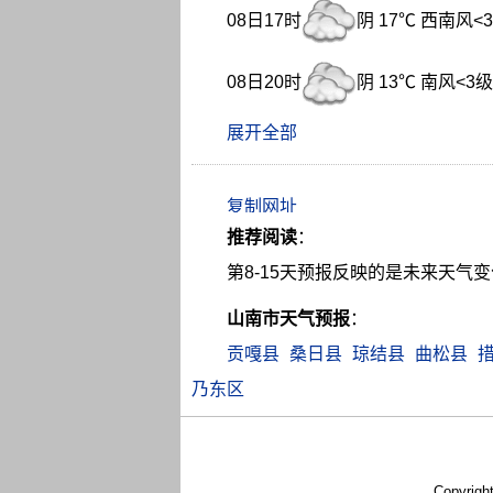
08日17时
阴 17℃ 西南风<
08日20时
阴 13℃ 南风<3级
展开全部
推荐阅读
：
第8-15天预报反映的是未来天
山南市天气预报
：
贡嘎县
桑日县
琼结县
曲松县
乃东区
Copyrigh