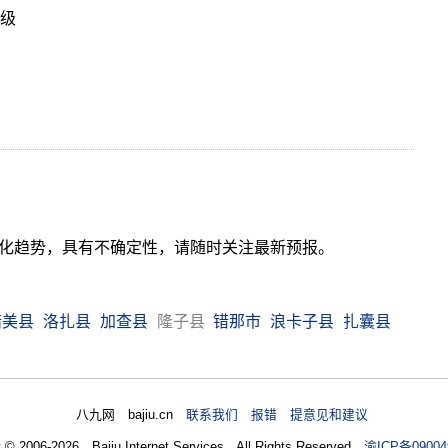
3级
气变化趋势，具有不确定性，请随时关注最新预报。
措美县
洛扎县
加查县
隆子县
错那市
浪卡子县
扎囊县
八九网 bajiu.cn
联系我们 报错 提意见和建议
t © 2006-2026 Bajiu Internet Services All Rights Reserved
渝ICP备09004