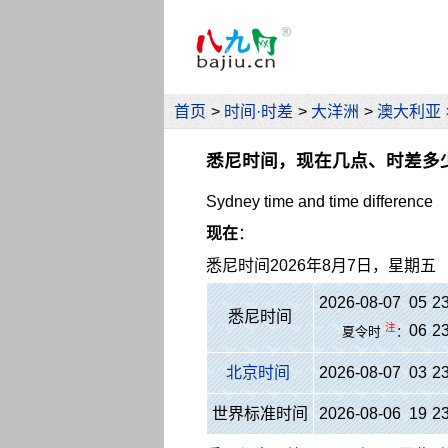
首页
>
时间·时差
>
大洋洲
>
澳大利亚
悉尼时间，现在几点、时差多
Sydney time and time difference
现在
：
悉尼时间
2026年8月7日，星期五
2026-08-07 05
:
2
悉尼时间
注
06
:
2
夏令时
：
北京时间
2026-08-07 03
:
2
世界标准时间
2026-08-06 19
:
2