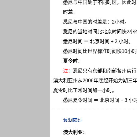
悉尼与中国处于不同时区，因此时
时差
：
悉尼与中国的时差是：2小时。
悉尼的当地时间比北京时间快2小
悉尼时间 ＝ 北京时间 + 2 小时。
悉尼时间比世界标准时间快10小
夏令时
：
注：
悉尼只有东部和南部各州实行
澳大利亚州从2006年底起开始为期三
夏令时比正常时间加一小时。
悉尼夏令时间 ＝ 北京时间 + 3 小
澳大利亚
：