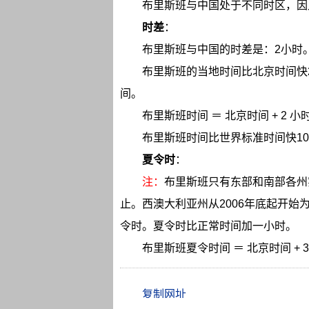
布里斯班与中国处于不同时区，因
时差
：
布里斯班与中国的时差是：2小时
布里斯班的当地时间比北京时间快
间。
布里斯班时间 ＝ 北京时间 + 2 小
布里斯班时间比世界标准时间快1
夏令时
：
注：
布里斯班只有东部和南部各州
止。西澳大利亚州从2006年底起开始
令时。夏令时比正常时间加一小时。
布里斯班夏令时间 ＝ 北京时间 + 