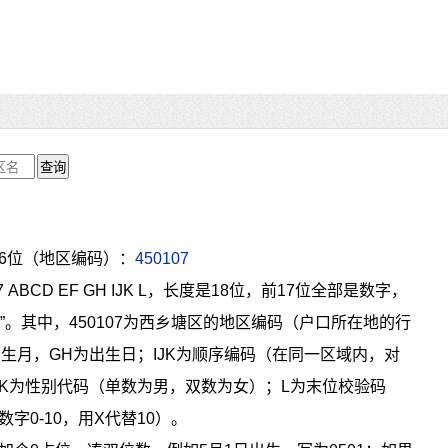
6位（地区编码）：
450107
07 ABCD EF GH IJK L，长度是18位，前17位全部是数字，
”。其中，450107为西乡塘区的地区编码（户口所在地的行
出生月，GH为出生日；IJK为顺序编码（在同一区域内，对
K为性别代码（单数为男，双数为女）；L为末位校验码
0-10，用X代替10）。