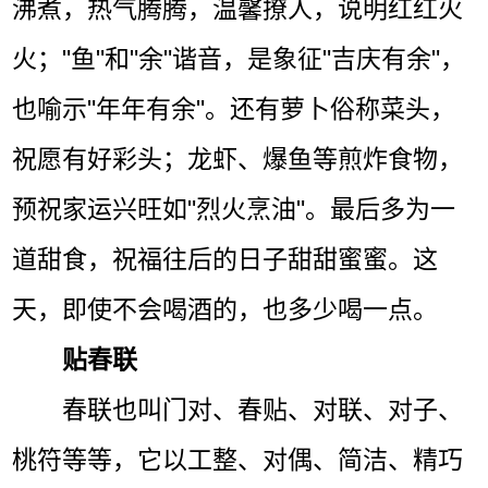
沸煮，热气腾腾，温馨撩人，说明红红火
火；"鱼"和"余"谐音，是象征"吉庆有余"，
也喻示"年年有余"。还有萝卜俗称菜头，
祝愿有好彩头；龙虾、爆鱼等煎炸食物，
预祝家运兴旺如"烈火烹油"。最后多为一
道甜食，祝福往后的日子甜甜蜜蜜。这
天，即使不会喝酒的，也多少喝一点。
贴春联
春联也叫门对、春贴、对联、对子、
桃符等等，它以工整、对偶、简洁、精巧