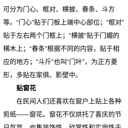
可分为门心、框对、横披、春条、斗方
等。“门心”贴于门板上端中心部位；“框对”
贴于左右两个门框上；“横披”贴于门媚的
横木上；“春条”根据不同的内容，贴于相
应的地方；“斗斤”也叫“门叶”，为正方菱
形，多贴在家俱、影壁中。
贴窗花
在民间人们还喜欢在窗户上贴上各种
剪纸——窗花。窗花不仅烘托了喜庆的节
日气氛，也集装饰性、欣赏性和实用性于