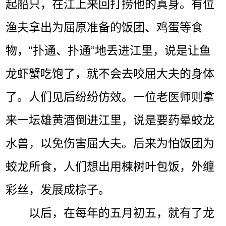
起船只，在江上来回打捞他的真身。有位
渔夫拿出为屈原准备的饭团、鸡蛋等食
物，“扑通、扑通”地丢进江里，说是让鱼
龙虾蟹吃饱了，就不会去咬屈大夫的身体
了。人们见后纷纷仿效。一位老医师则拿
来一坛雄黄酒倒进江里，说是要药晕蛟龙
水兽，以免伤害屈大夫。后来为怕饭团为
蛟龙所食，人们想出用楝树叶包饭，外缠
彩丝，发展成棕子。
以后，在每年的五月初五，就有了龙