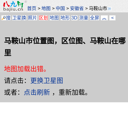
首页
>
地图
>
中国
>
安徽省
>
马鞍山市
搜
卫星
换
照片
区划
地图
地形
3D
测量
全屏
︽
<
马鞍山市位置图，区位图、马鞍山在哪
里
地图加载出错。
请点击：
更换卫星图
或者：
点击刷新
，重新加载。