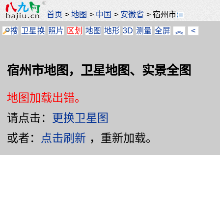
首页
>
地图
>
中国
>
安徽省
>
宿州市
搜
卫星
换
照片
区划
地图
地形
3D
测量
全屏
︽
<
宿州市地图，卫星地图、实景全图
地图加载出错。
请点击：
更换卫星图
或者：
点击刷新
，重新加载。