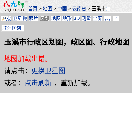
首页
>
地图
>
中国
>
云南省
>
玉溪市
搜
卫星
换
照片
区划
地图
地形
3D
测量
全屏
︽
<
取消区划
玉溪市行政区划图，政区图、行政地图
地图加载出错。
请点击：
更换卫星图
或者：
点击刷新
，重新加载。