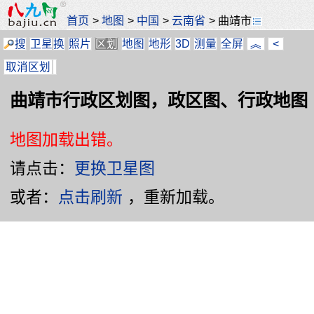
首页
>
地图
>
中国
>
云南省
>
曲靖市
搜
卫星
换
照片
区划
地图
地形
3D
测量
全屏
︽
<
取消区划
曲靖市行政区划图，政区图、行政地图
地图加载出错。
请点击：
更换卫星图
或者：
点击刷新
，重新加载。