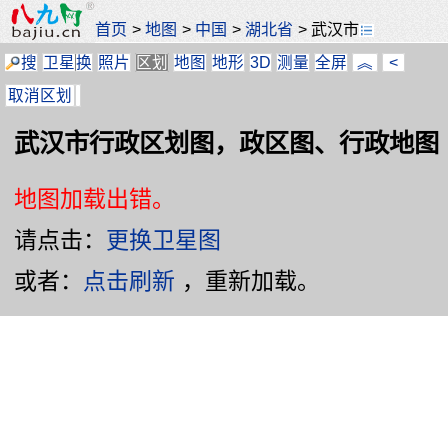
首页
>
地图
>
中国
>
湖北省
>
武汉市
搜
卫星
换
照片
区划
地图
地形
3D
测量
全屏
︽
<
取消区划
武汉市行政区划图，政区图、行政地图
地图加载出错。
请点击：
更换卫星图
或者：
点击刷新
，重新加载。