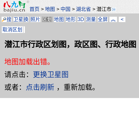
首页
>
地图
>
中国
>
湖北省
>
潜江市
搜
卫星
换
照片
区划
地图
地形
3D
测量
全屏
︽
<
取消区划
潜江市行政区划图，政区图、行政地图
地图加载出错。
请点击：
更换卫星图
或者：
点击刷新
，重新加载。