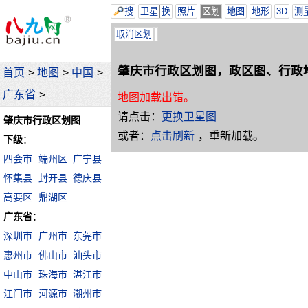
搜
卫星
换
照片
区划
地图
地形
3D
测
取消区划
肇庆市行政区划图，政区图、行政
首页
>
地图
>
中国
>
广东省
>
地图加载出错。
请点击：
更换卫星图
肇庆市行政区划图
或者：
点击刷新
，重新加载。
下级
：
四会市
端州区
广宁县
怀集县
封开县
德庆县
高要区
鼎湖区
广东省
：
深圳市
广州市
东莞市
惠州市
佛山市
汕头市
中山市
珠海市
湛江市
江门市
河源市
潮州市