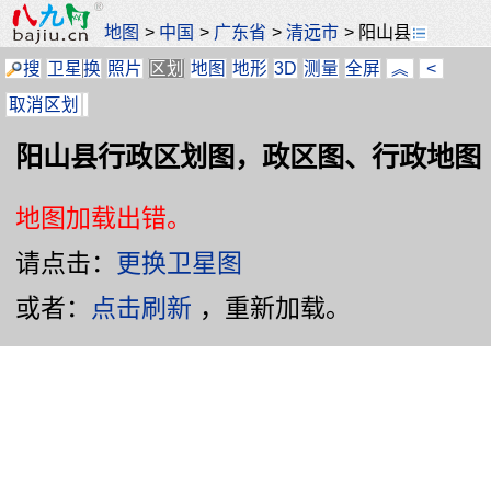
地图
>
中国
>
广东省
>
清远市
>
阳山县
搜
卫星
换
照片
区划
地图
地形
3D
测量
全屏
︽
<
取消区划
阳山县行政区划图，政区图、行政地图
地图加载出错。
请点击：
更换卫星图
或者：
点击刷新
，重新加载。