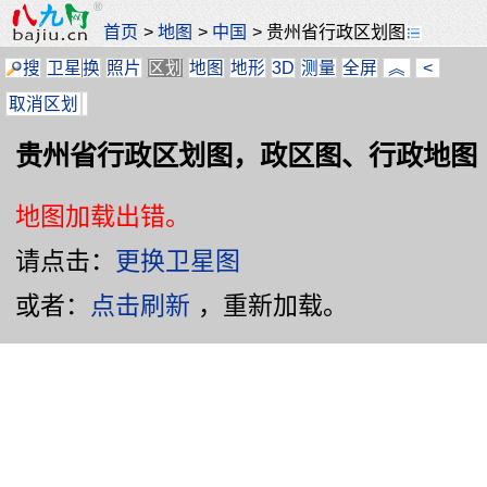
首页
>
地图
>
中国
>
贵州省行政区划图
搜
卫星
换
照片
区划
地图
地形
3D
测量
全屏
︽
<
取消区划
贵州省行政区划图，政区图、行政地图
地图加载出错。
请点击：
更换卫星图
或者：
点击刷新
，重新加载。