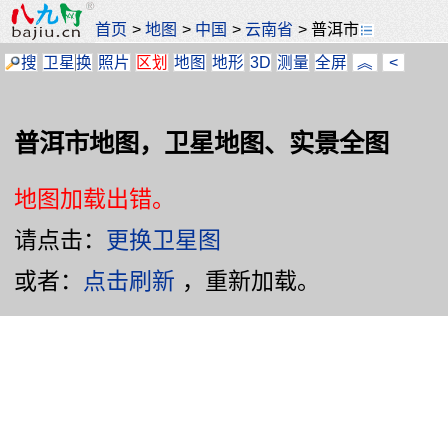
首页
>
地图
>
中国
>
云南省
>
普洱市
搜
卫星
换
照片
区划
地图
地形
3D
测量
全屏
︽
<
普洱市地图，卫星地图、实景全图
地图加载出错。
请点击：
更换卫星图
或者：
点击刷新
，重新加载。