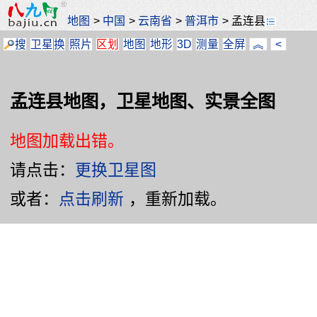
地图
>
中国
>
云南省
>
普洱市
>
孟连县
搜
卫星
换
照片
区划
地图
地形
3D
测量
全屏
︽
<
孟连县地图，卫星地图、实景全图
地图加载出错。
请点击：
更换卫星图
或者：
点击刷新
，重新加载。