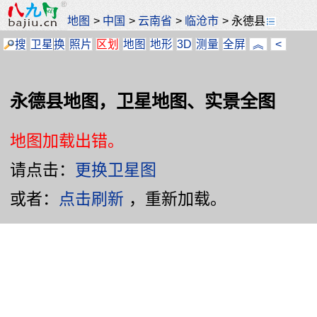
地图
>
中国
>
云南省
>
临沧市
>
永德县
搜
卫星
换
照片
区划
地图
地形
3D
测量
全屏
︽
<
永德县地图，卫星地图、实景全图
地图加载出错。
请点击：
更换卫星图
或者：
点击刷新
，重新加载。