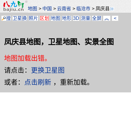
地图
>
中国
>
云南省
>
临沧市
>
凤庆县
搜
卫星
换
照片
区划
地图
地形
3D
测量
全屏
︽
<
凤庆县地图，卫星地图、实景全图
地图加载出错。
请点击：
更换卫星图
或者：
点击刷新
，重新加载。