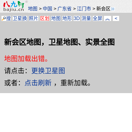
地图
>
中国
>
广东省
>
江门市
>
新会区
搜
卫星
换
照片
区划
地图
地形
3D
测量
全屏
︽
<
新会区地图，卫星地图、实景全图
地图加载出错。
请点击：
更换卫星图
或者：
点击刷新
，重新加载。