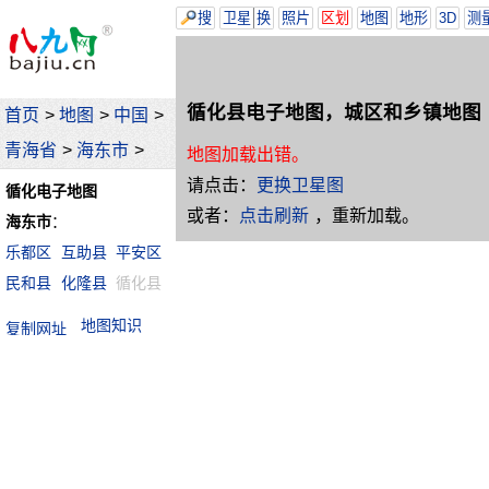
搜
卫星
换
照片
区划
地图
地形
3D
测
循化县电子地图，城区和乡镇地图
首页
>
地图
>
中国
>
青海省
>
海东市
>
地图加载出错。
请点击：
更换卫星图
循化电子地图
或者：
点击刷新
，重新加载。
海东市
：
乐都区
互助县
平安区
民和县
化隆县
循化县
地图知识