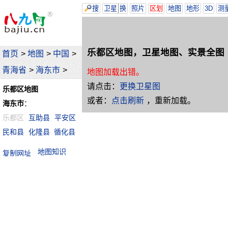
搜
卫星
换
照片
区划
地图
地形
3D
测
乐都区地图，卫星地图、实景全图
首页
>
地图
>
中国
>
青海省
>
海东市
>
地图加载出错。
请点击：
更换卫星图
乐都区地图
或者：
点击刷新
，重新加载。
海东市
：
乐都区
互助县
平安区
民和县
化隆县
循化县
地图知识