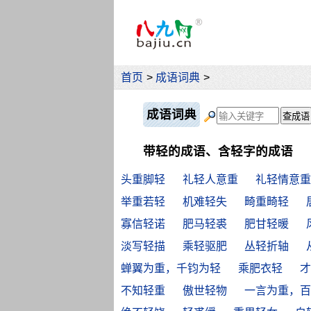
首页
>
成语词典
>
成语词典
带轻的成语、含轻字的成语
头重脚轻
礼轻人意重
礼轻情意重
举重若轻
机难轻失
畸重畸轻
寡信轻诺
肥马轻裘
肥甘轻暖
淡写轻描
乘轻驱肥
丛轻折轴
蝉翼为重，千钧为轻
乘肥衣轻
才
不知轻重
傲世轻物
一言为重，百