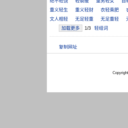
绝不轻饶
轻裘缓
重男轻女
自
重义轻生
重义轻财
衣轻乘肥
文人相轻
无足轻重
无足重轻
加载更多
1/3
轻组词
Copyrigh