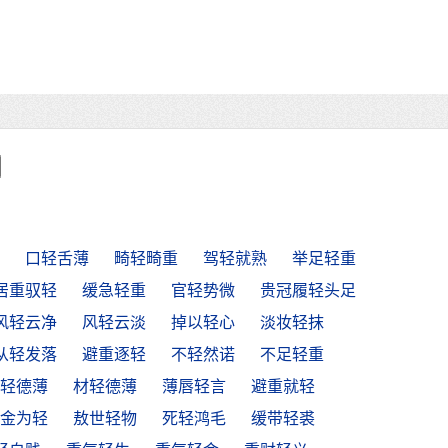
口轻舌薄
畸轻畸重
驾轻就熟
举足轻重
居重驭轻
缓急轻重
官轻势微
贵冠履轻头足
风轻云净
风轻云淡
掉以轻心
淡妆轻抹
从轻发落
避重逐轻
不轻然诺
不足轻重
轻德薄
材轻德薄
薄唇轻言
避重就轻
金为轻
敖世轻物
死轻鸿毛
缓带轻裘