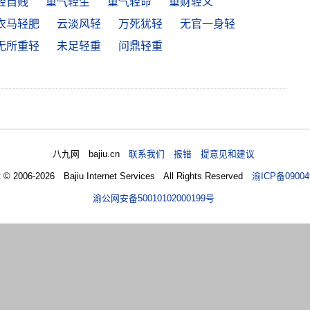
轻自贱
重气轻生
重气轻命
重财轻义
衣马轻肥
云淡风轻
万死犹轻
无官一身轻
无所重轻
未足轻重
问鼎轻重
八九网 bajiu.cn
联系我们 报错 提意见和建议
t © 2006-2026 Bajiu Internet Services All Rights Reserved
渝ICP备09004
渝公网安备50010102000199号