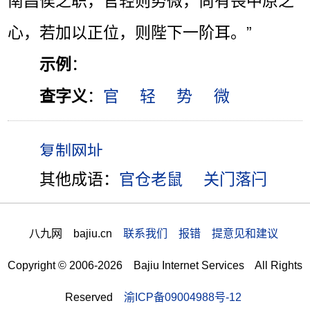
南昌侯之职，官轻则势微，尚有畏中原之
心，若加以正位，则陛下一阶耳。”
示例
：
查字义
：
官
轻
势
微
其他成语：
官仓老鼠
关门落闩
八九网 bajiu.cn
联系我们 报错 提意见和建议
Copyright © 2006-2026 Bajiu Internet Services All Rights
Reserved
渝ICP备09004988号-12