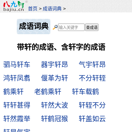
首页
>
成语词典
>
成语词典
带轩的成语、含轩字的成语
驷马轩车
器宇轩昂
气宇轩昂
鸿轩凤翥
偃革为轩
不分轩轾
鹤乘轩
老鹤乘轩
轩车载鹤
轩轩甚得
轩然大波
轩轾不分
轩然霞举
轩鹤冠猴
轩盖如云