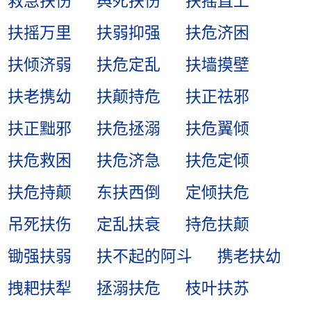
救急扶伤
舆死扶伤
扶摇直上
扶摇万里
扶弱抑强
扶危济困
扶倾济弱
扶危定乱
扶墙摸壁
扶老携幼
扶颠持危
扶正祛邪
扶正黜邪
扶危拯溺
扶危翼倾
扶危救困
扶危济急
扶危定倾
扶危持颠
东扶西倒
定倾扶危
吊死扶伤
定乱扶衰
持危扶颠
锄强扶弱
扶不起的阿斗
携老扶幼
拽耙扶犁
拯溺扶危
枝叶扶苏