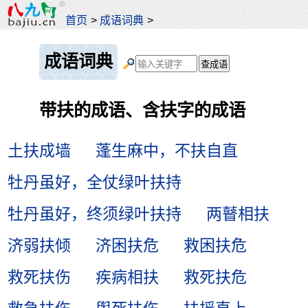
首页
>
成语词典
>
成语词典
带扶的成语、含扶字的成语
土扶成墙
蓬生麻中，不扶自直
牡丹虽好，全仗绿叶扶持
牡丹虽好，终须绿叶扶持
两瞽相扶
济弱扶倾
济困扶危
救困扶危
救死扶伤
疾病相扶
救死扶危