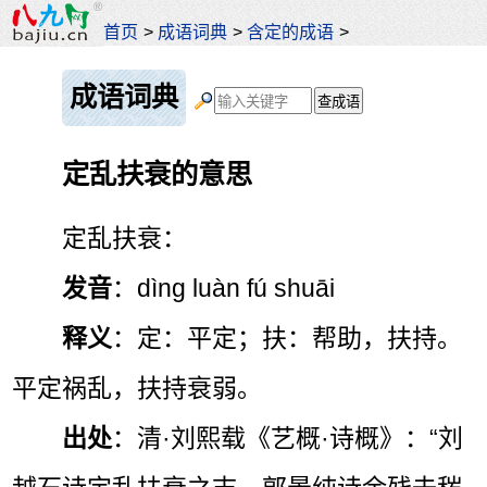
首页
>
成语词典
>
含定的成语
>
成语词典
定乱扶衰的意思
定乱扶衰：
发音
：dìng luàn fú shuāi
释义
：定：平定；扶：帮助，扶持。
平定祸乱，扶持衰弱。
出处
：清·刘熙载《艺概·诗概》：“刘