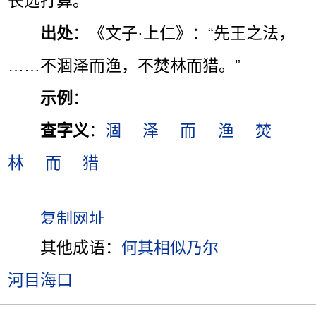
长远打算。
出处
：《文子·上仁》：“先王之法，
……不涸泽而渔，不焚林而猎。”
示例
：
查字义
：
涸
泽
而
渔
焚
林
而
猎
其他成语：
何其相似乃尔
河目海口