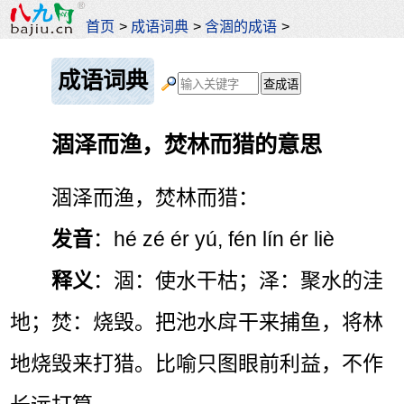
首页
>
成语词典
>
含涸的成语
>
成语词典
涸泽而渔，焚林而猎的意思
涸泽而渔，焚林而猎：
发音
：hé zé ér yú, fén lín ér liè
释义
：涸：使水干枯；泽：聚水的洼
地；焚：烧毁。把池水戽干来捕鱼，将林
地烧毁来打猎。比喻只图眼前利益，不作