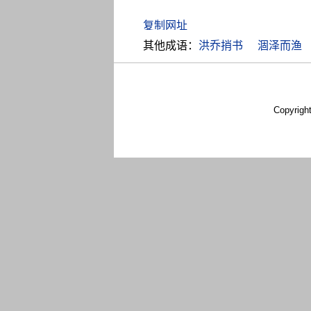
其他成语：
洪乔捎书
涸泽而渔
Copyrigh