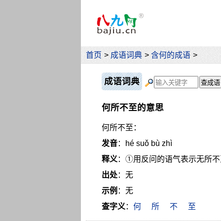
首页
>
成语词典
>
含何的成语
>
成语词典
何所不至的意思
何所不至：
发音
：hé suǒ bù zhì
释义
：①用反问的语气表示无所不
出处
：无
示例
：无
查字义
：
何
所
不
至