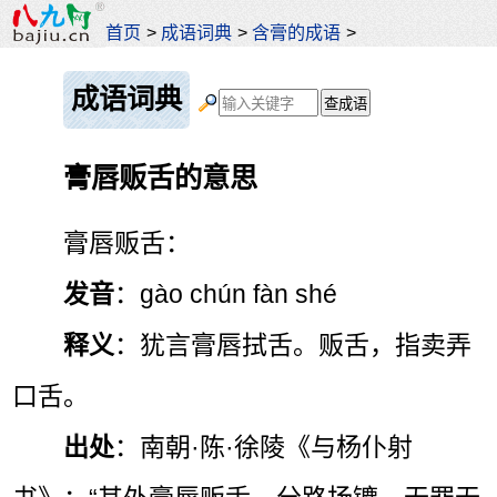
首页
>
成语词典
>
含膏的成语
>
成语词典
膏唇贩舌的意思
膏唇贩舌：
发音
：gào chún fàn shé
释义
：犹言膏唇拭舌。贩舌，指卖弄
口舌。
出处
：南朝·陈·徐陵《与杨仆射