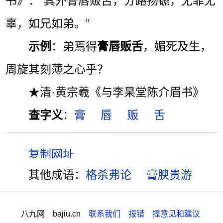
书》：“其外膏唇贩舌，分路扬镳，无罪无
辜，如兄如弟。”
示例
：弟焉得
膏唇贩舌
，媚死及生，
周旋其刻薄之心乎？
★清·黄宗羲《与李杲堂陈介眉书》
查字义
：
膏
唇
贩
舌
其他成语：
格杀弗论
膏腴贵游
八九网 bajiu.cn
联系我们 报错 提意见和建议