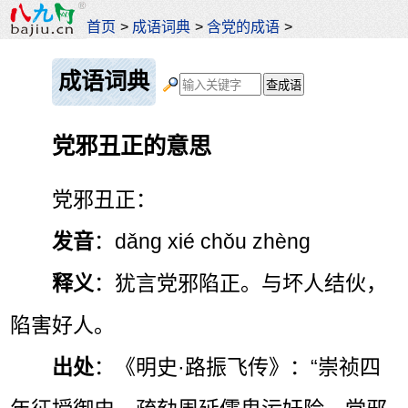
首页
>
成语词典
>
含党的成语
>
成语词典
党邪丑正的意思
党邪丑正：
发音
：dǎng xié chǒu zhèng
释义
：犹言党邪陷正。与坏人结伙，
陷害好人。
出处
：《明史·路振飞传》：“崇祯四