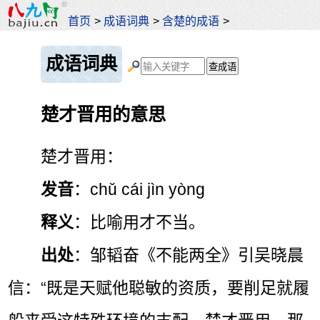
首页
>
成语词典
>
含楚的成语
>
成语词典
楚才晋用的意思
楚才晋用：
发音
：chǔ cái jìn yòng
释义
：比喻用才不当。
出处
：邹韬奋《不能两全》引吴晓晨
信：“既是天赋他聪敏的资质，要削足就履