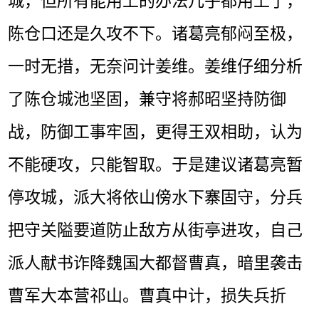
城，但所有能用上的办法几乎都用上了，
陈仓口还是久攻不下。诸葛亮郁闷至极，
一时无措，无奈问计姜维。姜维仔细分析
了陈仓城池坚固，兼守将郝昭坚持防御
战，防御工事牢固，更得王双相助，认为
不能硬攻，只能智取。于是建议诸葛亮暂
停攻城，派大将依山傍水下寨固守，分兵
把守关隘要道防止敌方从街亭进攻，自己
派人献书诈降魏国大都督曹真，暗里袭击
曹军大本营祁山。曹真中计，损失兵折