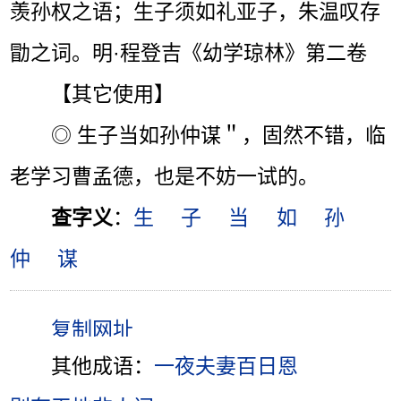
羡孙权之语；生子须如礼亚子，朱温叹存
勖之词。明·程登吉《幼学琼林》第二卷
【其它使用】
◎ 生子当如孙仲谋＂，固然不错，临
老学习曹孟德，也是不妨一试的。
查字义
：
生
子
当
如
孙
仲
谋
其他成语：
一夜夫妻百日恩