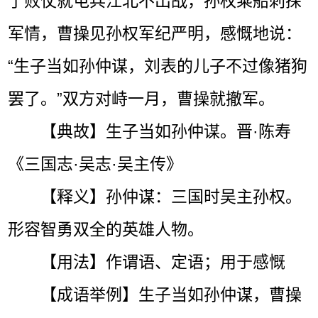
了败仗就屯兵江北不出战，孙权乘船刺探
军情，曹操见孙权军纪严明，感慨地说：
“生子当如孙仲谋，刘表的儿子不过像猪狗
罢了。”双方对峙一月，曹操就撤军。
【典故】生子当如孙仲谋。晋·陈寿
《三国志·吴志·吴主传》
【释义】孙仲谋：三国时吴主孙权。
形容智勇双全的英雄人物。
【用法】作谓语、定语；用于感慨
【成语举例】生子当如孙仲谋，曹操