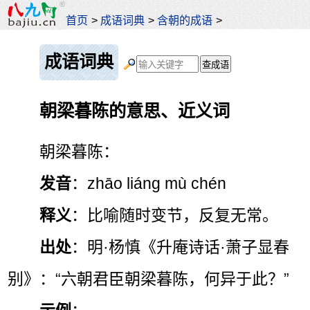
首页
>
成语词典
>
含朝的成语
>
成语词典
朝梁暮陈的意思、近义词
朝梁暮陈：
发音
：zhāo liáng mù chén
释义
：比喻随时变节，反复无常。
出处
：明·杨慎《升庵诗话·萧子显春
别》：“六朝君臣朝梁暮陈，何异于此？”