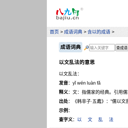
首页
>
成语词典
>
含以的成语
>
成语词典
以文乱法的意思
以文乱法：
发音
：yǐ wén luàn fǎ
释义
：文：指儒家的经典。引用儒
出处
：《韩非子·五蠹》：“儒以文
示例
：
查字义
：
以
文
乱
法