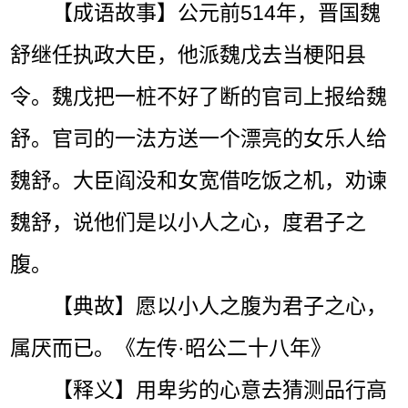
【成语故事】公元前514年，晋国魏
舒继任执政大臣，他派魏戊去当梗阳县
令。魏戊把一桩不好了断的官司上报给魏
舒。官司的一法方送一个漂亮的女乐人给
魏舒。大臣阎没和女宽借吃饭之机，劝谏
魏舒，说他们是以小人之心，度君子之
腹。
【典故】愿以小人之腹为君子之心，
属厌而已。《左传·昭公二十八年》
【释义】用卑劣的心意去猜测品行高