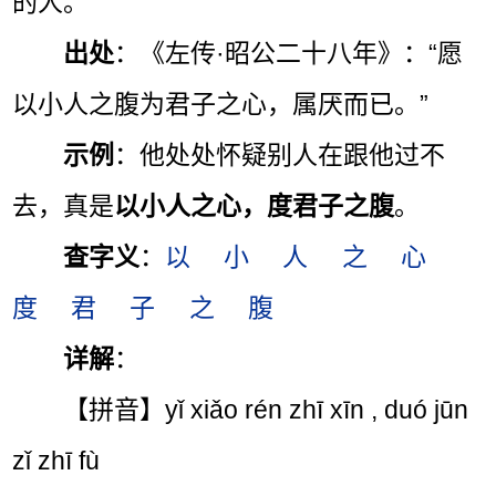
的人。
出处
：《左传·昭公二十八年》：“愿
以小人之腹为君子之心，属厌而已。”
示例
：他处处怀疑别人在跟他过不
去，真是
以小人之心，度君子之腹
。
查字义
：
以
小
人
之
心
度
君
子
之
腹
详解
：
【拼音】yǐ xiǎo rén zhī xīn , duó jūn
zǐ zhī fù