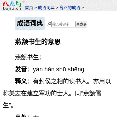
首页
>
成语词典
>
含燕的成语
>
成语词典
燕颔书生的意思
燕颔书生：
发音
：yàn hàn shū shēng
释义
：有封侯之相的读书人。亦用以
称美志在建立军功的士人。同“燕颔儒
生”。