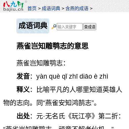
首页
>
成语词典
>
含燕的成语
>
成语词典
燕雀岂知雕鹗志的意思
燕雀岂知雕鹗志：
发音
：yàn què qǐ zhī diāo è zhì
释义
：比喻平凡的人哪里知道英雄人
物的志向。同“燕雀安知鸿鹄志”。
出处
：元·无名氏《玩江亭》第二折：