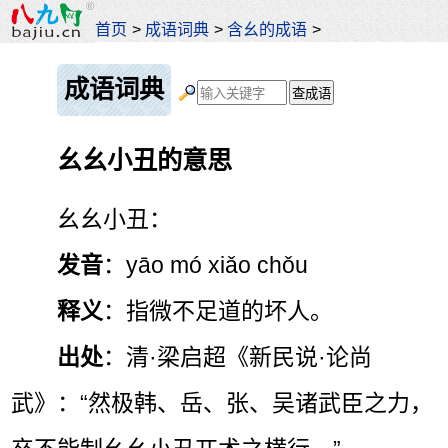
首页
>
成语词典
>
含幺的成语
>
成语词典
幺幺小丑的意思
幺幺小丑：
发音
：yāo mó xiǎo chǒu
释义
：指微不足道的坏人。
出处
：清·梁启超《新民说·论尚
武》：“然极韩、岳、张、吴诸武臣之力，