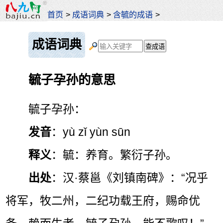
首页
>
成语词典
>
含毓的成语
>
成语词典
毓子孕孙的意思
毓子孕孙：
发音
：yù zǐ yùn sūn
释义
：毓：养育。繁衍子孙。
出处
：汉·蔡邕《刘镇南碑》：“况乎
将军，牧二州，二纪功载王府，赐命优