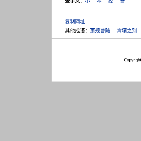
查字义
：
小
本
经
营
其他成语：
萧规曹随
霄壤之别
Copyrigh