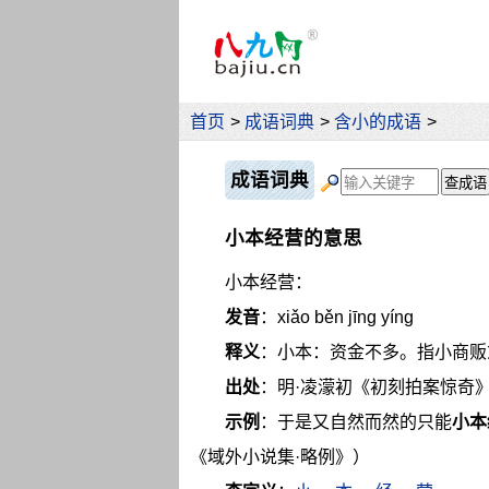
首页
>
成语词典
>
含小的成语
>
成语词典
小本经营的意思
小本经营：
发音
：xiǎo běn jīng yíng
释义
：小本：资金不多。指小商贩
出处
：明·凌濛初《初刻拍案惊奇
示例
：于是又自然而然的只能
小本
《域外小说集·略例》）