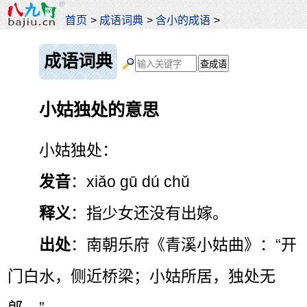
首页
>
成语词典
>
含小的成语
>
成语词典
小姑独处的意思
小姑独处：
发音
：xiǎo gū dú chǔ
释义
：指少女还没有出嫁。
出处
：南朝乐府《青溪小姑曲》：“开
门白水，侧近桥梁；小姑所居，独处无