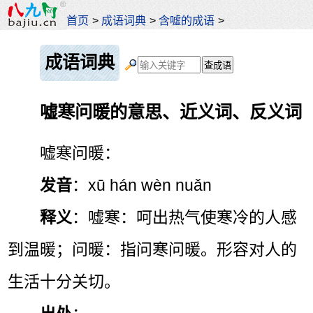
首页
>
成语词典
>
含嘘的成语
>
成语词典
嘘寒问暖的意思、近义词、反义词
嘘寒问暖：
发音
：xū hán wèn nuǎn
释义
：嘘寒：呵出热气使寒冷的人感
到温暖；问暖：指问寒问暖。形容对人的
生活十分关切。