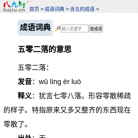
首页
>
成语词典
>
含五的成语
>
成语词典
五零二落的意思
五零二落：
发音
：wǔ líng èr luò
释义
：犹言七零八落。形容零散稀疏
的样子。特指原来又多又整齐的东西现在
零散了。