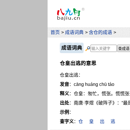
首页
>
成语词典
>
含仓的成语
>
成语词典
仓皇出逃的意思
仓皇出逃：
发音
：cāng huáng chū táo
释义
：仓皇：匆忙，慌张。慌慌张
出处
：南唐·李煜《破阵子》：“最
示例
：
查字义
：
仓
皇
出
逃