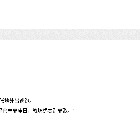
张地外出逃跑。
是仓皇离庙日，教坊犹奏别离歌。”