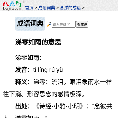
首页
>
成语词典
>
含涕的成语
>
成语词典
涕零如雨的意思
涕零如雨：
发音
：tì líng rú yǔ
释义
：涕零：流泪。眼泪象雨水一样
往下淌。形容思念的感情极深。
出处
：《诗经·小雅·小明》：“念彼共