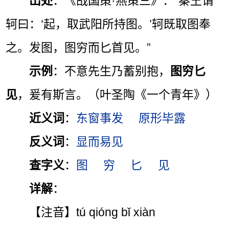
出处
：《战国策·燕策三》：“秦王谓
轲曰：‘起，取武阳所持图。’轲既取图奉
之。发图，图穷而匕首见。”
示例
：不意先生乃蓄别抱，
图穷匕
见
，爰有斯言。（叶圣陶《一个青年》）
近义词
：
东窗事发
原形毕露
反义词
：
显而易见
查字义
：
图
穷
匕
见
详解
：
【注音】tú qióng bǐ xiàn