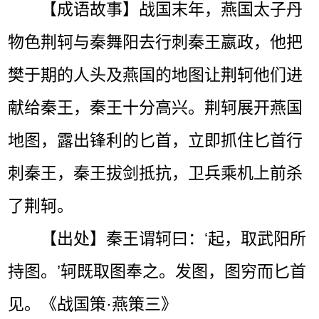
【成语故事】战国末年，燕国太子丹
物色荆轲与秦舞阳去行刺秦王嬴政，他把
樊于期的人头及燕国的地图让荆轲他们进
献给秦王，秦王十分高兴。荆轲展开燕国
地图，露出锋利的匕首，立即抓住匕首行
刺秦王，秦王拔剑抵抗，卫兵乘机上前杀
了荆轲。
【出处】秦王谓轲曰：‘起，取武阳所
持图。’轲既取图奉之。发图，图穷而匕首
见。《战国策·燕策三》