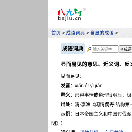
首页
>
成语词典
>
含显的成语
>
成语词典
显而易见的意思、近义词、反
显而易见：
发音
：xiǎn ér yì jiàn
释义
：形容事情或道理很明显，极
出处
：清·李渔《闲情偶寄·结构第
示例
：日本帝国主义和中国讨伐派
明》）