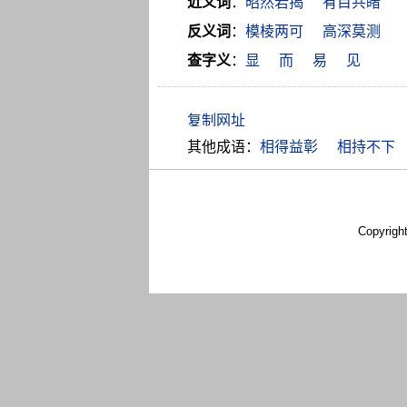
近义词
：
昭然若揭
有目共睹
反义词
：
模棱两可
高深莫测
查字义
：
显
而
易
见
其他成语：
相得益彰
相持不下
Copyrigh