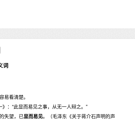
义词
容易看清楚。
一》：“此显而易见之事，从无一人辩之。”
的失望，已
显而易见
。（毛泽东《关于蒋介石声明的声